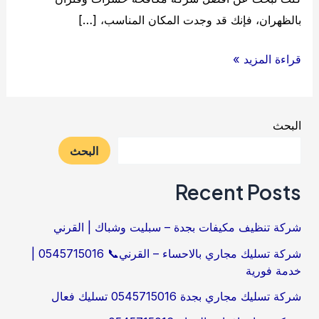
بالظهران، فإنك قد وجدت المكان المناسب، […]
شركة
قراءة المزيد »
مكافحة
حشرات
بالظهران
البحث
البحث
Recent Posts
شركة تنظيف مكيفات بجدة – سبليت وشباك | القرني
شركة تسليك مجاري بالاحساء – القرني📞 0545715016 |
خدمة فورية
شركة تسليك مجاري بجدة 0545715016 تسليك فعال