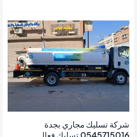
تسليك
مجاري
بالاحساء
–
القرني
📞
0545715016
|
خدمة
فورية
شركة تسليك مجاري بجدة
0545715016 تسليك فعال