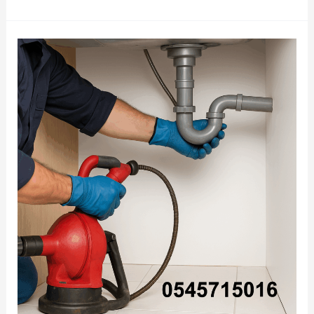
تنظيف
مكيفات
بجدة
–
سبليت
وشباك
|
القرني