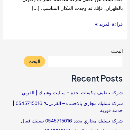
بالظهران، فإنك قد وجدت المكان المناسب، […]
شركة
قراءة المزيد »
مكافحة
حشرات
بالظهران
البحث
البحث
Recent Posts
شركة تنظيف مكيفات بجدة – سبليت وشباك | القرني
شركة تسليك مجاري بالاحساء – القرني📞 0545715016 |
خدمة فورية
شركة تسليك مجاري بجدة 0545715016 تسليك فعال