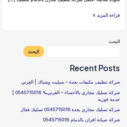
شركة
قراءة المزيد »
تنظيف
منازل
بالدمام
البحث
البحث
Recent Posts
شركة تنظيف مكيفات بجدة – سبليت وشباك | القرني
شركة تسليك مجاري بالاحساء – القرني📞 0545715016 |
خدمة فورية
شركة تسليك مجاري بجدة 0545715016 تسليك فعال
شركة صيانة افران بالدمام 0545715016