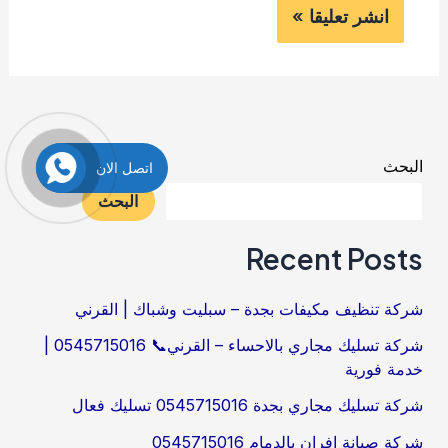
البحث
اتصل الان
البحث
Recent Posts
شركة تنظيف مكيفات بجدة – سبليت وشباك | القرني
شركة تسليك مجاري بالاحساء – القرني📞 0545715016 |
خدمة فورية
شركة تسليك مجاري بجدة 0545715016 تسليك فعال
شركة صيانة افران بالدمام 0545715016